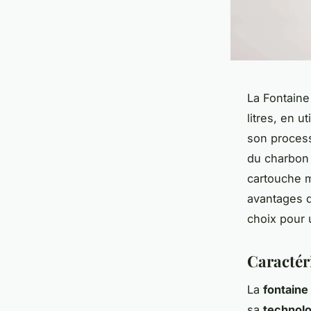
La Fontaine
litres, en u
son process
du charbon a
cartouche m
avantages d
choix pour 
Caractér
La
fontaine
sa
technolo