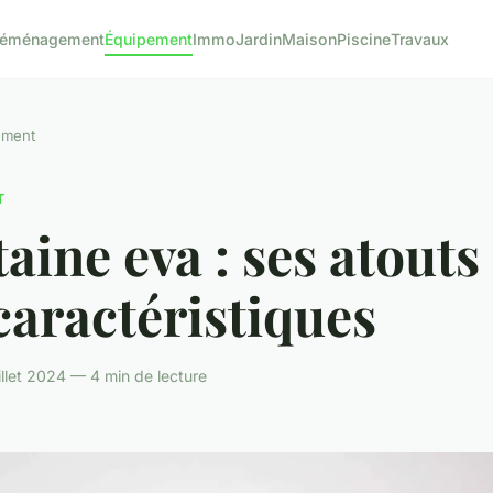
éménagement
Équipement
Immo
Jardin
Maison
Piscine
Travaux
ement
T
aine eva : ses atouts 
caractéristiques
illet 2024 — 4 min de lecture