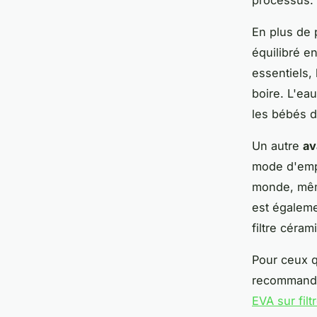
processus.
En plus de p
équilibré e
essentiels,
boire. L'eau
les bébés d
Un autre
av
mode d'emplo
monde, même
est égaleme
filtre céra
Pour ceux q
recommandé 
EVA sur fil