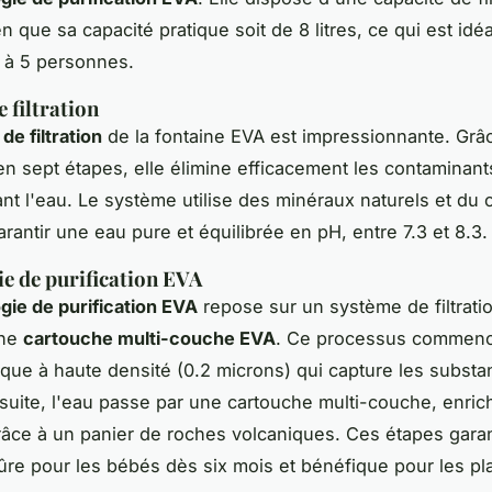
ien que sa capacité pratique soit de 8 litres, ce qui est id
3 à 5 personnes.
 filtration
de filtration
de la fontaine EVA est impressionnante. Grâ
n sept étapes, elle élimine efficacement les contaminant
ant l'eau. Le système utilise des minéraux naturels et du
arantir une eau pure et équilibrée en pH, entre 7.3 et 8.3.
e de purification EVA
gie de purification EVA
repose sur un système de filtrati
une
cartouche multi-couche EVA
. Ce processus commenc
mique à haute densité (0.2 microns) qui capture les subst
suite, l'eau passe par une cartouche multi-couche, enric
âce à un panier de roches volcaniques. Ces étapes gara
ûre pour les bébés dès six mois et bénéfique pour les pl