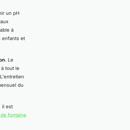
ir un pH
raux
able à
s enfants et
ion
. Le
à tout le
L'entretien
 mensuel du
il est
 de fontaine