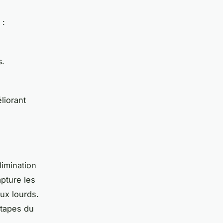
 :
s.
liorant
imination
apture les
ux lourds.
étapes du