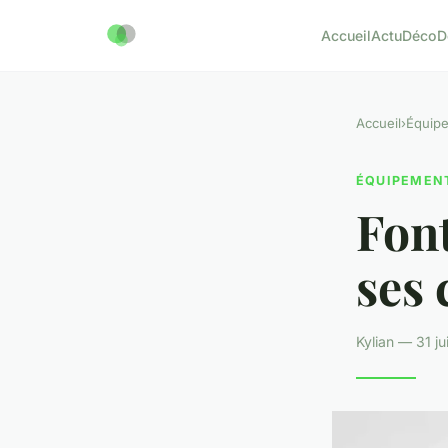
Accueil
Actu
Déco
D
Accueil
›
Équip
ÉQUIPEMEN
Font
ses 
Kylian — 31 ju