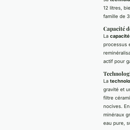
12 litres, b
famille de 
Capacité de
La
capacité 
processus e
reminéralis
actif pour g
Technologi
La
technolo
gravité et 
filtre céra
nocives. En
minéraux gr
eau pure, s