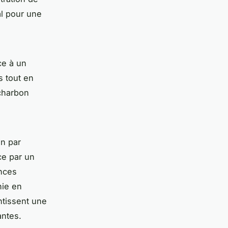
éal pour une
ce à un
s tout en
 charbon
on par
e par un
ances
hie en
ntissent une
antes.