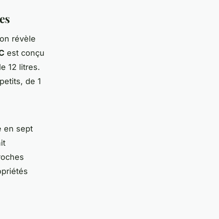
es
ion révèle
C
est conçu
 12 litres.
etits, de 1
é en sept
it
roches
priétés