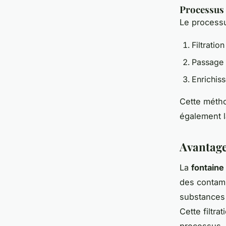
Processus 
Le processu
Filtratio
Passage 
Enrichis
Cette métho
également l
Avantages
La
fontaine
des contami
substances 
Cette filtr