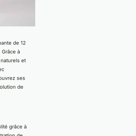
nante de 12
. Grâce à
naturels et
ec
couvrez ses
olution de
lité grâce à
ltration de