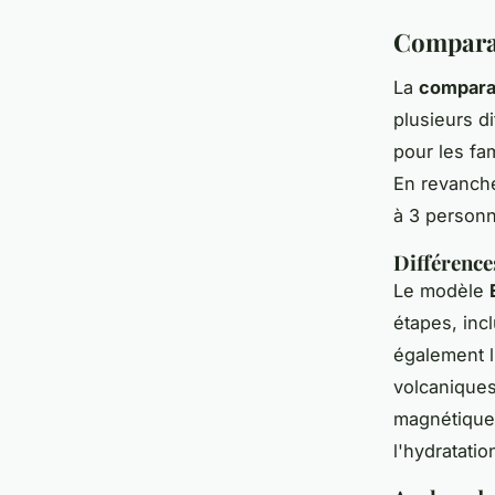
Comparai
La
compara
plusieurs d
pour les fam
En revanch
à 3 personn
Différence
Le modèle
étapes, incl
également l
volcanique
magnétiques
l'hydratatio