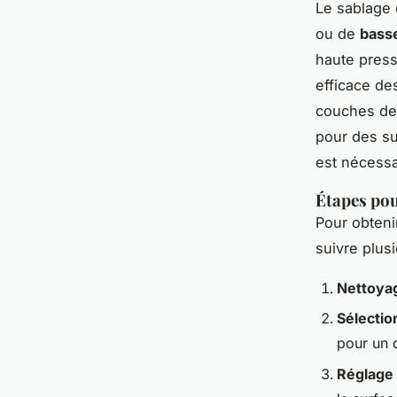
Le sablage 
ou de
bass
haute press
efficace de
couches de 
pour des su
est nécessa
Étapes pou
Pour obteni
suivre plusi
Nettoyage
Sélection
pour un d
Réglage 