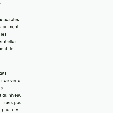
e
ge
adaptés
couramment
 les
entielles
ment de
tats
es de verre,
es
et du niveau
ilisées pour
é pour des