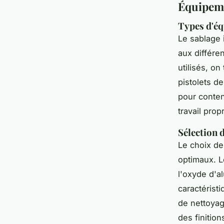
Équipeme
Types d'éq
Le sablage 
aux différe
utilisés, on
pistolets d
pour conten
travail prop
Sélection 
Le choix d
optimaux. Le
l'oxyde d'a
caractéristi
de nettoyag
des finitio