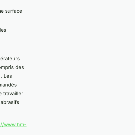
ne surface
les
pérateurs
ompris des
. Les
mmandés
 travailler
abrasifs
s://www.hm-