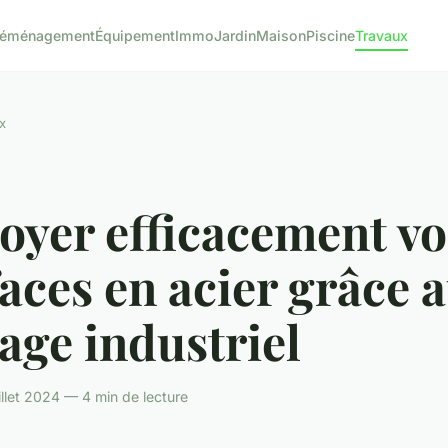
éménagement
Équipement
Immo
Jardin
Maison
Piscine
Travaux
x
oyer efficacement vo
aces en acier grâce 
age industriel
illet 2024 — 4 min de lecture