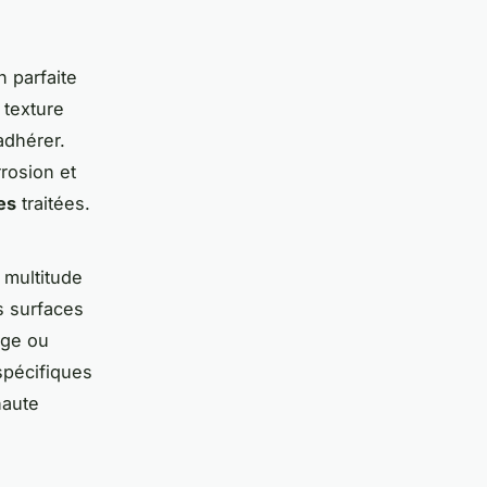
n parfaite
 texture
adhérer.
rrosion et
es
traitées.
 multitude
s surfaces
age ou
spécifiques
haute