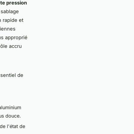
te pression
 sablage
 rapide et
ciennes
us approprié
rôle accru
ssentiel de
'aluminium
lus douce.
de l'état de