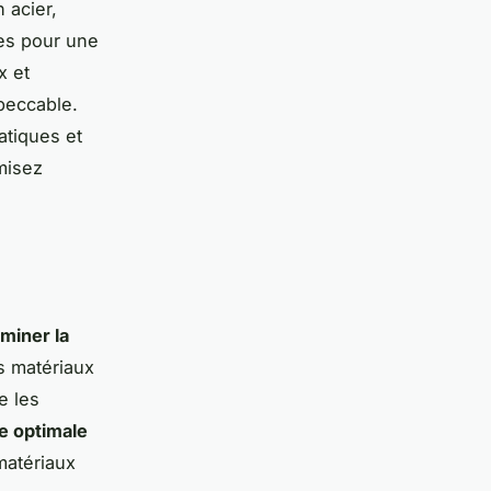
 acier,
ges pour une
x et
peccable.
atiques et
misez
iminer la
s matériaux
e les
e optimale
matériaux