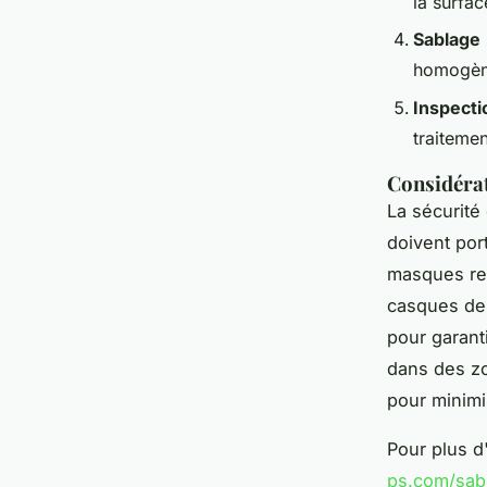
la surfac
Sablage
homogène
Inspecti
traitemen
Considérat
La sécurité
doivent por
masques res
casques de
pour garanti
dans des zo
pour minimi
Pour plus d
ps.com/sabl