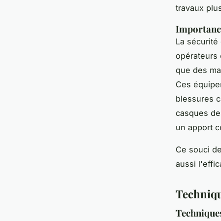
travaux plu
Importance
La sécurité 
opérateurs 
que des mas
Ces équipem
blessures c
casques de 
un apport c
Ce souci de
aussi l'effi
Technique
Techniques