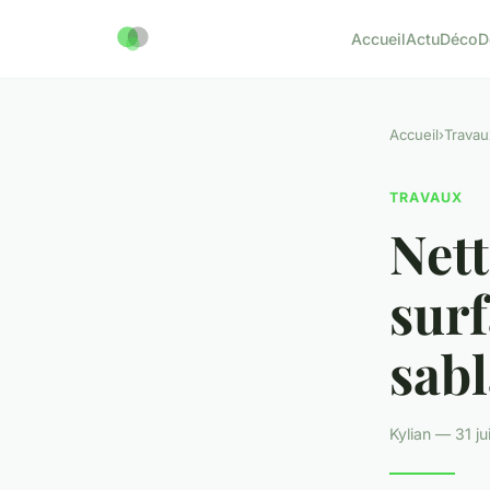
Accueil
Actu
Déco
D
Accueil
›
Travau
TRAVAUX
Nett
surf
sabl
Kylian — 31 ju