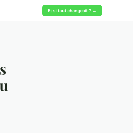
Et si tout changeait ? →
s
au