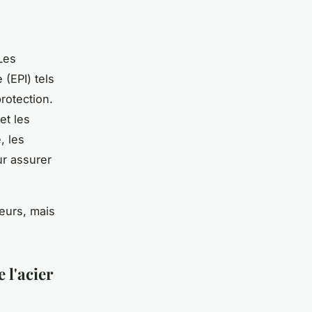
 Les
(EPI) tels
rotection.
et les
, les
r assurer
leurs, mais
 l'acier