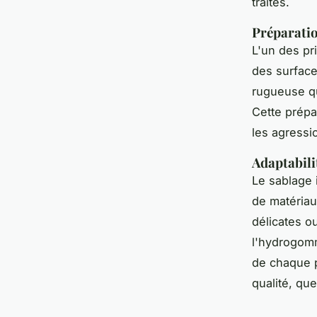
traités.
Préparatio
L'un des pr
des surface
rugueuse qu
Cette prépar
les agressi
Adaptabili
Le sablage 
de matériau
délicates o
l'hydrogomm
de chaque p
qualité, que